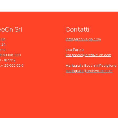
veOn Srl
Contatti
 Srl
info@archive-on.com
, 24
oma
Lisa Parolo
: 16809081009
lisa.parolo@archive-on.com
 - 1677112
i.v. 20.000,00 €
Mariagiulia Bocchini Padiglione
mariagiulia@archive-on.com