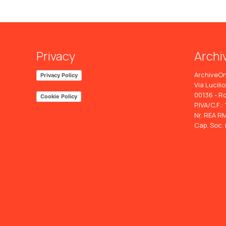
Privacy
Archi
ArchiveOn
Privacy Policy
Via Lucilio
00136 - R
Cookie Policy
P.IVA/C.F.
Nr. REA RM
Cap. Soc. 