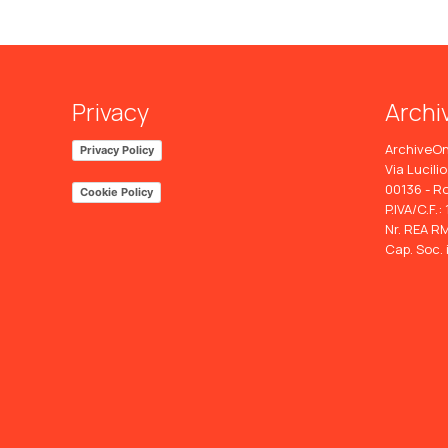
Privacy
Archi
ArchiveOn
Privacy Policy
Via Lucilio
00136 - R
Cookie Policy
P.IVA/C.F.
Nr. REA RM
Cap. Soc. 