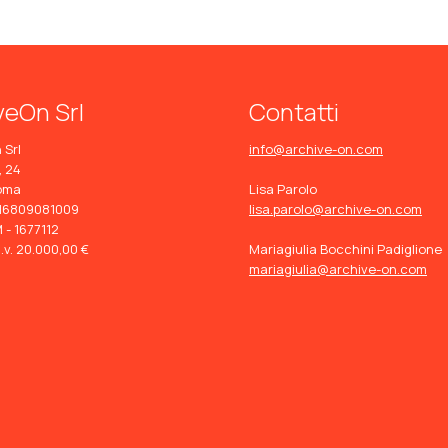
veOn Srl
Contatti
 Srl
info@archive-on.com
, 24
oma
Lisa Parolo
: 16809081009
lisa.parolo@archive-on.com
 - 1677112
i.v. 20.000,00 €
Mariagiulia Bocchini Padiglione
mariagiulia@archive-on.com