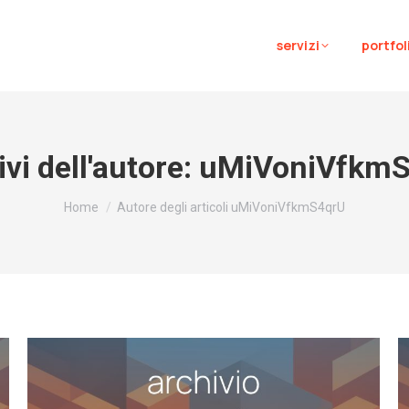
servizi
portfol
vi dell'autore:
uMiVoniVfkmS
Tu sei qui:
Home
Autore degli articoli uMiVoniVfkmS4qrU