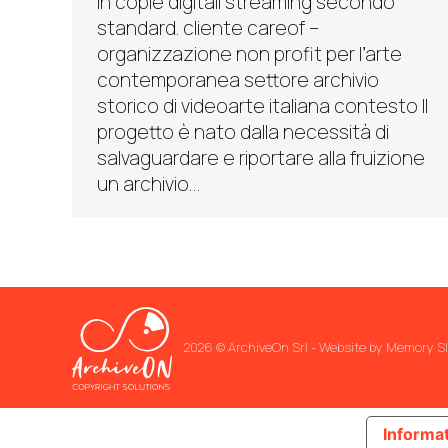
in copie digitali streaming secondo
standard. cliente careof –
organizzazione non profit per l’arte
contemporanea settore archivio
storico di videoarte italiana contesto Il
progetto è nato dalla necessità di
salvaguardare e riportare alla fruizione
un archivio…
2026 © ArchiveOn Srl - Website by
Memory Sl
Informat