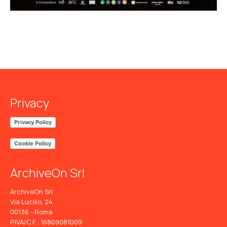
Privacy
Privacy Policy
Cookie Policy
ArchiveOn Srl
ArchiveOn Srl
Via Lucilio, 24
00136 - Roma
P.IVA/C.F.: 16809081009